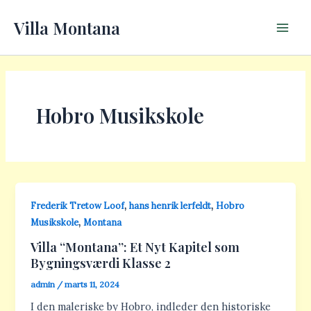
Gå
Main
Villa Montana
til
Men
indholdet
Hobro Musikskole
,
,
Frederik Tretow Loof
hans henrik lerfeldt
Hobro
,
Musikskole
Montana
Villa “Montana”: Et Nyt Kapitel som
Bygningsværdi Klasse 2
admin
/
marts 11, 2024
I den maleriske by Hobro, indleder den historiske