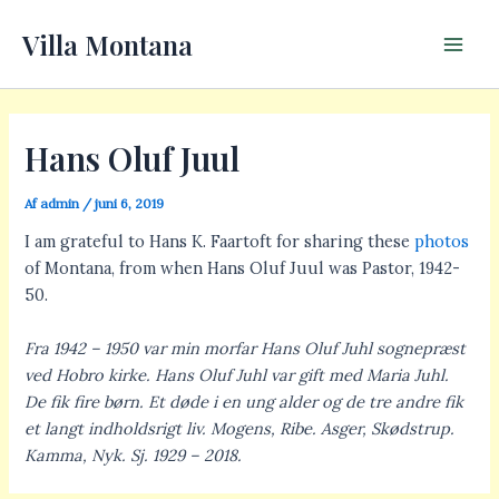
Gå
Main
Villa Montana
til
Men
indholdet
Hans Oluf Juul
Af
admin
/
juni 6, 2019
I am grateful to Hans K. Faartoft for sharing these
photos
of Montana, from when Hans Oluf Juul was Pastor, 1942-
50.
Fra 1942 – 1950 var min morfar Hans Oluf Juhl sognepræst
ved Hobro kirke. Hans Oluf Juhl var gift med Maria Juhl.
De fik fire børn. Et døde i en ung alder og de tre andre fik
et langt indholdsrigt liv. Mogens, Ribe. Asger, Skødstrup.
Kamma, Nyk. Sj. 1929 – 2018.