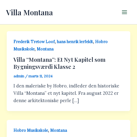
Gå
Main
Villa Montana
til
Men
indholdet
,
,
Frederik Tretow Loof
hans henrik lerfeldt
Hobro
,
Musikskole
Montana
Villa “Montana”: Et Nyt Kapitel som
Bygningsværdi Klasse 2
admin
/
marts 11, 2024
I den maleriske by Hobro, indleder den historiske
Villa “Montana” et nyt kapitel. Fra august 2022 er
denne arkitektoniske perle […]
,
Hobro Musikskole
Montana